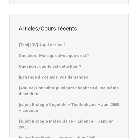
Articles/Cours récents
[Test] [BV] A qui est-ce ?
Question : Mais qu’est-ce que c’est ?
Question : quelle est cette fleur?
[Echanges] Vos avis, vos demandes
[Astuce] Consulter plusieurs chapitres d’une même
discipline
[sujet] Biologie Végétale – Thallophytes – Juin 2005
– Licence
[sujet] Biologie Moléculaire – Licence – Janvier
2005
[sujet] Biochimie – Licence – Juin 2005