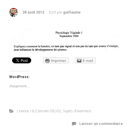
28 août 2012
Ecrit par
guillaume
Imprimer
E-mail
WordPress:
chargement…
Licence 1&2 (ancien DEUG)
,
Sujets d'examens
Laisser un commentaire