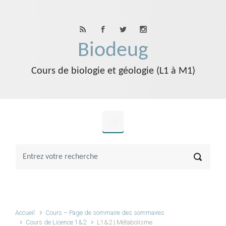
Skip to main content
Biodeug
Cours de biologie et géologie (L1 à M1)
Accueil
Cours – Page de sommaire des sommaires
Cours de Licence 1&2
L1&2 | Métabolisme