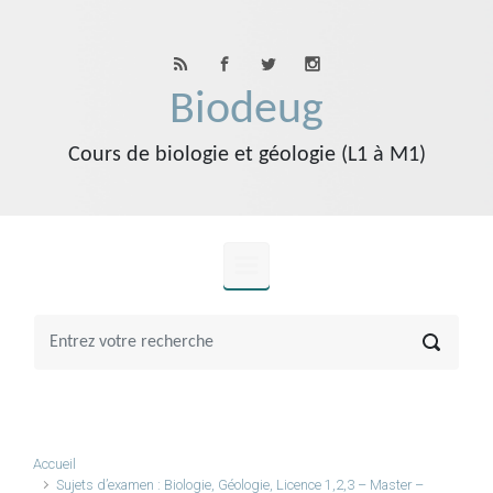
Skip to main content
Biodeug
Cours de biologie et géologie (L1 à M1)
Accueil
Sujets d’examen : Biologie, Géologie, Licence 1,2,3 – Master –