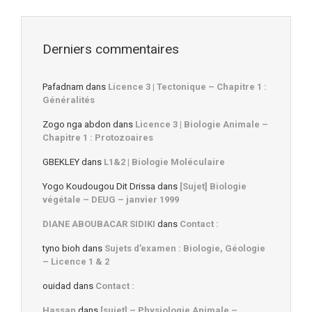
Derniers commentaires
Pafadnam
dans
Licence 3 | Tectonique – Chapitre 1 :
Généralités
Zogo nga abdon
dans
Licence 3 | Biologie Animale –
Chapitre 1 : Protozoaires
GBEKLEY
dans
L1&2 | Biologie Moléculaire
Yogo Koudougou Dit Drissa
dans
[Sujet] Biologie
végétale – DEUG – janvier 1999
DIANE ABOUBACAR SIDIKI
dans
Contact :
tyno bioh
dans
Sujets d’examen : Biologie, Géologie
– Licence 1 & 2
ouidad
dans
Contact :
Hassan
dans
[sujet] – Physiologie Animale –