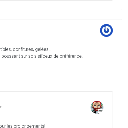
tibles, confitures, gelées…
 poussant sur sols siliceux de préférence.
in
our les prolongements!