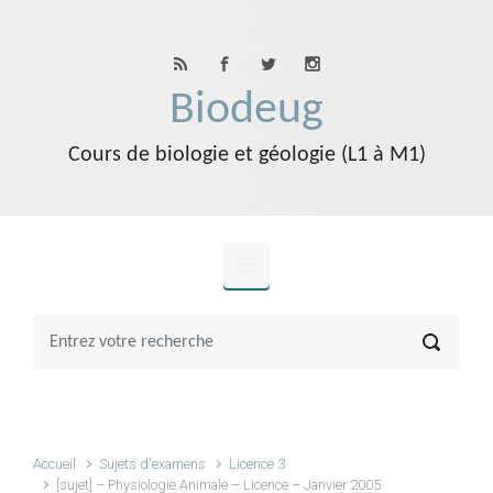
Skip to main content
Biodeug
Cours de biologie et géologie (L1 à M1)
Accueil
Sujets d'examens
Licence 3
[sujet] – Physiologie Animale – Licence – Janvier 2005