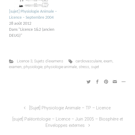
[sujet] Physiologie Animale –
Licence – Septembre 2004
28 août 2012
Dans "Licence 1&2 (ancien
DEUG)"
Licence 3
,
Sujets d'examens
cardiovasculaire
,
exam
,
examen
,
physiologie
,
physiologie animale
,
stress
,
sujet
[Sujet] Physiologie Animale – TP – Licence
[sujet] Paléontologie – Licence – Juin 2005 – Biosphère et
Enveloppes externes