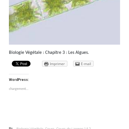
Biologie Végétale : Chapitre 3 : Les Algues.
Imprimer
E-mail
WordPress:
chargement…
Biologie Végétale
,
Cours
,
Cours de Licence 1&2