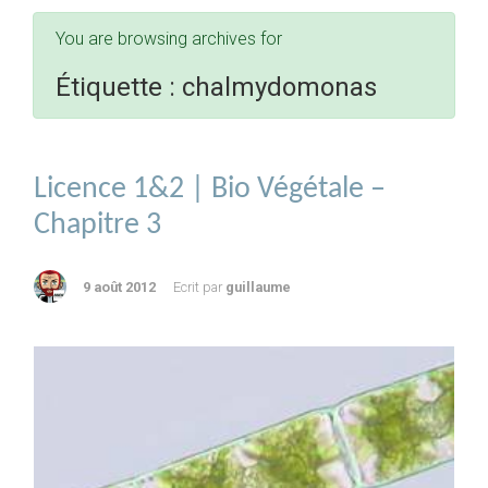
You are browsing archives for
Étiquette :
chalmydomonas
Licence 1&2 | Bio Végétale –
Chapitre 3
9 août 2012
Ecrit par
guillaume