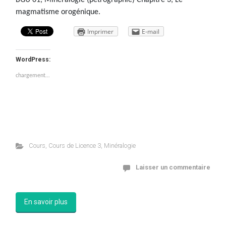
BGU 01, Minéralogie (pétrographie) Chapitre 3, Le
magmatisme orogénique.
Imprimer
E-mail
WordPress:
chargement…
Cours
,
Cours de Licence 3
,
Minéralogie
Laisser un commentaire
En savoir plus