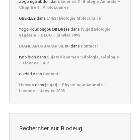
Zogo nga abdon
dans
Licence 3 | Biologie Animale –
Chapitre 1 : Protozoaires
GBEKLEY
dans
L1&2 | Biologie Moléculaire
Yogo Koudougou Dit Drissa
dans
[Sujet] Biologie
végétale – DEUG – janvier 1999
DIANE ABOUBACAR SIDIKI
dans
Contact :
tyno bioh
dans
Sujets d’examen : Biologie, Géologie
– Licence 1 & 2
ouidad
dans
Contact :
Hassan
dans
[sujet] – Physiologie Animale –
Licence – Janvier 2005
Rechercher sur Biodeug