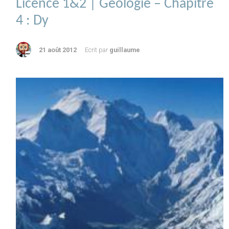
Licence 1&2 | Géologie – Chapitre
4 : Dy
21 août 2012
Ecrit par
guillaume