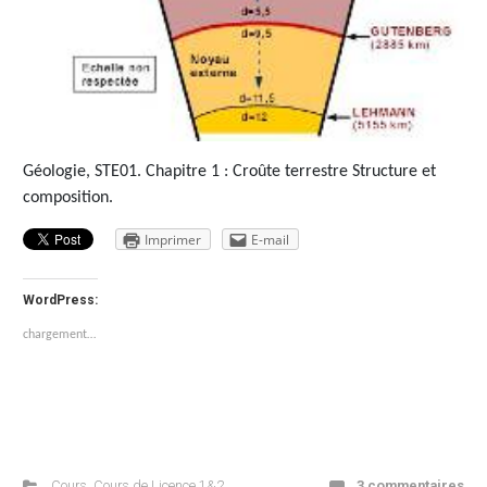
Géologie, STE01. Chapitre 1 : Croûte terrestre Structure et
composition.
Imprimer
E-mail
WordPress:
chargement…
Cours
,
Cours de Licence 1&2
,
3 commentaires