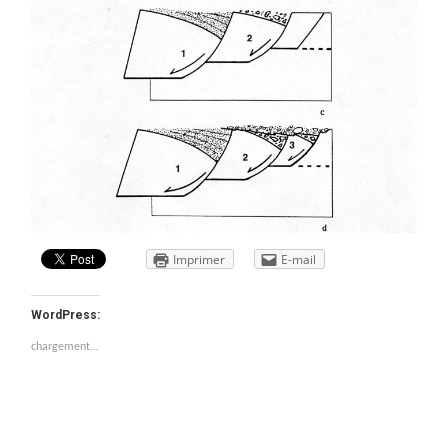
Imprimer
E-mail
WordPress:
chargement…