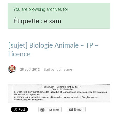
You are browsing archives for
Étiquette :
e xam
[sujet] Biologie Animale – TP –
Licence
28 août 2012
Ecrit par
guillaume
Imprimer
E-mail