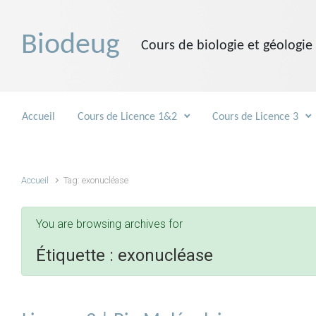
Skip to main content
Biodeug
Cours de biologie et géologie
Accueil
Cours de Licence 1&2
Cours de Licence 3
Accueil
Tag: exonucléase
You are browsing archives for
Étiquette :
exonucléase