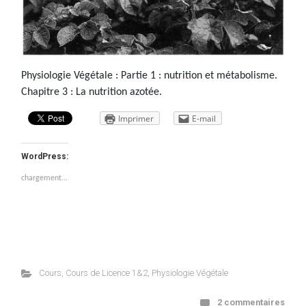
Physiologie Végétale : Partie 1 : nutrition et métabolisme.
Chapitre 3 : La nutrition azotée.
Imprimer
E-mail
WordPress:
chargement…
Cours
,
Cours de Licence 1&2
,
Physiologie Végétale
2 commentaires