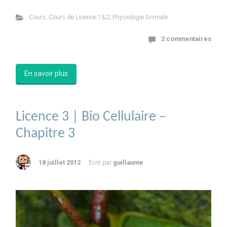
Cours
,
Cours de Licence 1&2
,
Physiologie Animale
2 commentaires
En savoir plus
Licence 3 | Bio Cellulaire –
Chapitre 3
18 juillet 2012
Ecrit par
guillaume