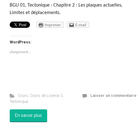
BGU 01, Tectonique : Chapitre 2 : Les plaques actuelles,
Limites et déplacements.
Imprimer
E-mail
WordPress:
chargement…
Cours
,
Cours de Licence 3
,
Laisser un commentaire
Tectonique
En savoir plus