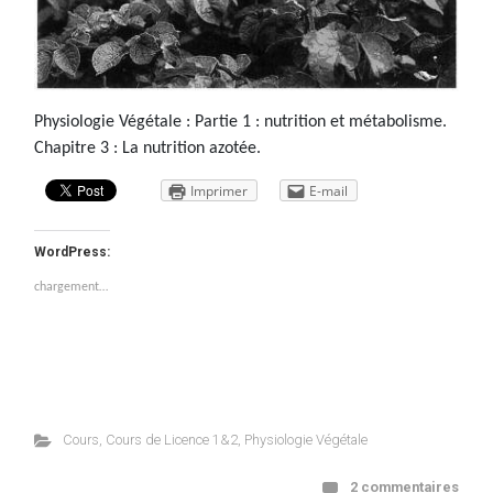
Physiologie Végétale : Partie 1 : nutrition et métabolisme.
Chapitre 3 : La nutrition azotée.
Imprimer
E-mail
WordPress:
chargement…
Cours
,
Cours de Licence 1&2
,
Physiologie Végétale
2 commentaires