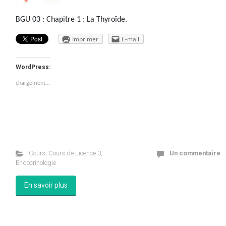
BGU 03 : Chapitre 1 : La Thyroïde.
Imprimer
E-mail
WordPress:
chargement…
Cours
,
Cours de Licence 3
,
Un commentaire
Endocrinologie
En savoir plus