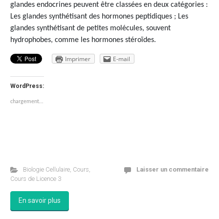
glandes endocrines peuvent être classées en deux catégories :
Les glandes synthétisant des hormones peptidiques ; Les
glandes synthétisant de petites molécules, souvent
hydrophobes, comme les hormones stéroïdes.
Imprimer
E-mail
WordPress:
chargement…
Biologie Cellulaire
,
Cours
,
Laisser un commentaire
Cours de Licence 3
En savoir plus