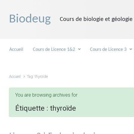
Skip to main content
Biodeug
Cours de biologie et géologie
Accueil
Cours de Licence 1&2
Cours de Licence 3
Accueil
Tag: thyroïde
You are browsing archives for
Étiquette :
thyroïde