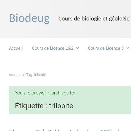
Skip to main content
Biodeug
Cours de biologie et géologie
Accueil
Cours de Licence 1&2
Cours de Licence 3
Accueil
Tag: trilobite
You are browsing archives for
Étiquette :
trilobite