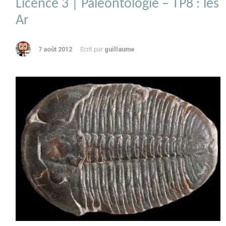
Licence 3 | Paléontologie – TP8 : les
Ar
7 août 2012
Ecrit par
guillaume