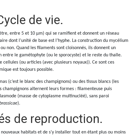
 Cycle de vie.
tre, entre 5 et 10 µm) qui se ramifient et donnent un réseau
ire dont l’unité de base est l’hyphe. La construction du mycélium
s ou non. Quand les filaments sont cloisonnés, ils donnent un
 entre le gamétophyte (ou le sporocyste) et le reste du thalle.
e cellules (ou articles (avec plusieurs noyaux)). Ce sont ces
smique est toujours possible.
as (c’est le blanc des champignons) ou des tissus blancs (les
les champignons alternent leurs formes : filamenteuse puis
n plasmode (masse de cytoplasme multinucléé), sans paroi
brassicae
).
tés de reproduction.
nouveaux habitats et de s’y installer tout en étant plus ou moins