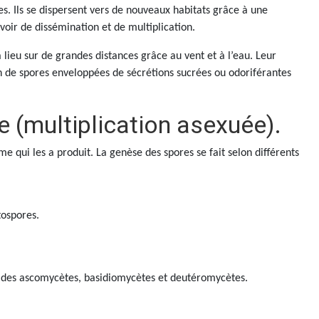
es. Ils se dispersent vers de nouveaux habitats grâce à une
oir de dissémination et de multiplication.
 a lieu sur de grandes distances grâce au vent et à l’eau. Leur
on de spores enveloppées de sécrétions sucrées ou odoriférantes
e (multiplication asexuée).
me qui les a produit. La genèse des spores se fait selon différents
tospores.
e des ascomycètes, basidiomycètes et deutéromycètes.