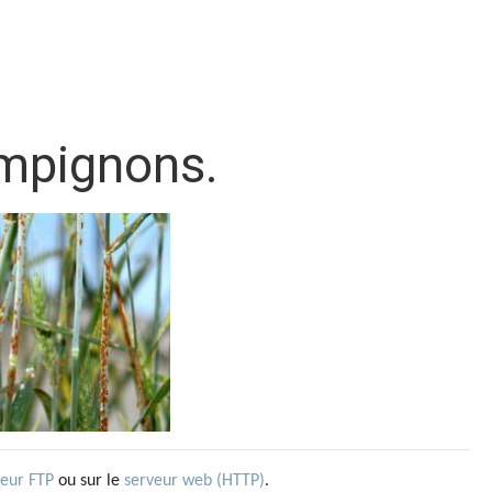
ampignons.
veur FTP
ou sur le
serveur web (HTTP)
.