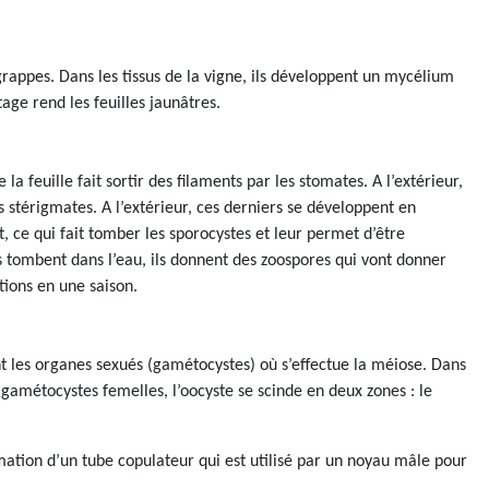
s grappes. Dans les tissus de la vigne, ils développent un mycélium
tage rend les feuilles jaunâtres.
 feuille fait sortir des filaments par les stomates. A l’extérieur,
es stérigmates. A l’extérieur, ces derniers se développent en
, ce qui fait tomber les sporocystes et leur permet d’être
ils tombent dans l’eau, ils donnent des zoospores qui vont donner
tions en une saison.
ent les organes sexués (gamétocystes) où s’effectue la méiose. Dans
s gamétocystes femelles, l’oocyste se scinde en deux zones : le
ation d’un tube copulateur qui est utilisé par un noyau mâle pour