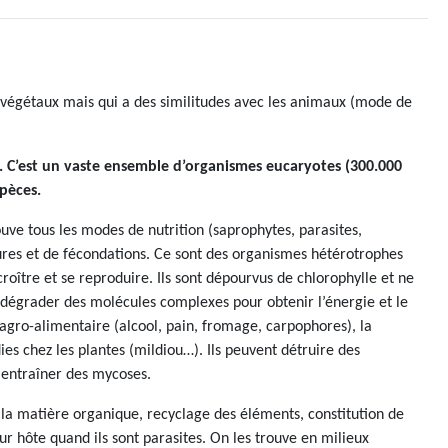
 végétaux mais qui a des similitudes avec les animaux (mode de
. C’est un vaste ensemble d’organismes eucaryotes (300.000
spèces.
ouve tous les modes de nutrition (saprophytes, parasites,
tures et de fécondations. Ce sont des organismes hétérotrophes
oître et se reproduire. Ils sont dépourvus de chlorophylle et ne
e dégrader des molécules complexes pour obtenir l’énergie et le
agro-alimentaire (alcool, pain, fromage, carpophores), la
es chez les plantes (mildiou…). Ils peuvent détruire des
 entraîner des mycoses.
 la matière organique, recyclage des éléments, constitution de
eur hôte quand ils sont parasites. On les trouve en milieux