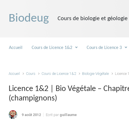
Skip to main content
Biodeug
Cours de biologie et géologie
Accueil
Cours de Licence 1&2
Cours de Licence 3
Accueil
Cours
Cours de Licence 1&2
Biologie Végétale
Licence 
Licence 1&2 | Bio Végétale – Chapitr
(champignons)
9 août 2012
Ecrit par
guillaume