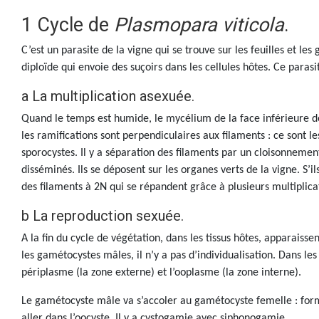
1 Cycle de
Plasmopara viticola
.
C’est un parasite de la vigne qui se trouve sur les feuilles et le
diploïde qui envoie des suçoirs dans les cellules hôtes. Ce parasi
a La multiplication asexuée.
Quand le temps est humide, le mycélium de la face inférieure de la
les ramifications sont perpendiculaires aux filaments : ce sont l
sporocystes. Il y a séparation des filaments par un cloisonnement
disséminés. Ils se déposent sur les organes verts de la vigne. S’
des filaments à 2N qui se répandent grâce à plusieurs multiplica
b La reproduction sexuée.
A la fin du cycle de végétation, dans les tissus hôtes, apparaiss
les gamétocystes mâles, il n’y a pas d’individualisation. Dans le
périplasme (la zone externe) et l’ooplasme (la zone interne).
Le gamétocyste mâle va s’accoler au gamétocyste femelle : form
aller dans l’oocyste. Il y a cystogamie avec siphonogamie.