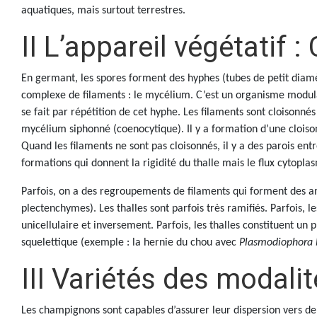
aquatiques, mais surtout terrestres.
II L’appareil végétatif :
En germant, les spores forment des hyphes (tubes de petit diamè
complexe de filaments : le mycélium. C’est un organisme modula
se fait par répétition de cet hyphe. Les filaments sont cloisonné
mycélium siphonné (coenocytique). Il y a formation d’une cloison
Quand les filaments ne sont pas cloisonnés, il y a des parois entr
formations qui donnent la rigidité du thalle mais le flux cytopla
Parfois, on a des regroupements de filaments qui forment des am
plectenchymes). Les thalles sont parfois très ramifiés. Parfois, 
unicellulaire et inversement. Parfois, les thalles constituent u
squelettique (exemple : la hernie du chou avec
Plasmodiophora 
III Variétés des modali
Les champignons sont capables d’assurer leur dispersion vers de 