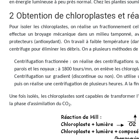
en énergie lumineuse à peu près normal. Chez les plantes soumi
2 Obtention de chloroplastes et réac
Pour isoler les chloroplastes, on réalise un fractionnement cel
effectue un broyage mécanique dans un milieu tamponné, av
protecteurs (antioxydant). On travail à faible température (dan
centrifuge pour éliminer les débris. On a plusieurs méthodes de 
Centrifugation fractionnée : on réalise des centrifugations s
parois et les noyaux ; à 1800 tours/mn, on enlève les chloropl
Centrifugation sur gradient (discontinue ou non). On utilis
puis on réalise une centrifugation de plusieurs heures. A la fi
Une fois isolés, les chloroplastes sont capables de transformer 
la phase d’assimilation du CO
.
2