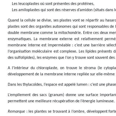
Les leucoplastes où sont présentes des protéines,
Les amiloplastes qui sont des réserves d’amidon (situés dans le
Quand la cellule se divise, ses plastes vont se répartir au hasard
plastes sont des organites autonomes qui sont responsables de 
double membrane comme la mitochondrie. Entre ces deux membr
enzymatiques. La membrane externe est relativement perméab
membrane interne est imperméable : c’est une barrière sélect
l’organisation moléculaire est complexe. Les lipides présents da
des sulfolipides), les enzymes que l’on y trouve sont souvent des
A l’intérieur du chloroplaste, on trouve le stroma (le cytop
développement de la membrane interne repliée sur elle-même po
Dans les thylacoïdes, l’espace est appelé lumen : c’est une phas
L’empilement des sacs (granum) donne une surface importan
permettent une meilleure récupération de l’énergie lumineuse.
Remarque
: les plantes se trouvant à l’ombre, développent for