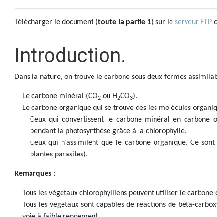
Télécharger le document (
toute la partie 1
) sur le
serveur FTP
o
Introduction.
Dans la nature, on trouve le carbone sous deux formes assimilab
Le carbone minéral (CO
ou H
CO
).
2
2
3
Le carbone organique qui se trouve des les molécules organiq
Ceux qui convertissent le carbone minéral en carbone org
pendant la photosynthèse grâce à la chlorophylle.
Ceux qui n’assimilent que le carbone organique. Ce sont
plantes parasites).
Remarques
:
Tous les végétaux chlorophylliens peuvent utiliser le carbone 
Tous les végétaux sont capables de réactions de beta-carboxy
voie à faible rendement.