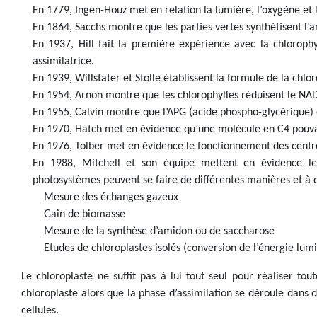
En 1779, Ingen-Houz met en relation la lumière, l’oxygène et l
En 1864, Sacchs montre que les parties vertes synthétisent l’
En 1937, Hill fait la première expérience avec la chloroph
assimilatrice.
En 1939, Willstater et Stolle établissent la formule de la chlor
En 1954, Arnon montre que les chlorophylles réduisent le NADP
En 1955, Calvin montre que l’APG (acide phospho-glycérique) e
En 1970, Hatch met en évidence qu’une molécule en C4 pouvai
En 1976, Tolber met en évidence le fonctionnement des centre
En 1988, Mitchell et son équipe mettent en évidence les
photosystèmes peuvent se faire de différentes manières et à d
Mesure des échanges gazeux
Gain de biomasse
Mesure de la synthèse d’amidon ou de saccharose
Etudes de chloroplastes isolés (conversion de l’énergie lu
Le chloroplaste ne suffit pas à lui tout seul pour réaliser t
chloroplaste alors que la phase d’assimilation se déroule dans 
cellules.