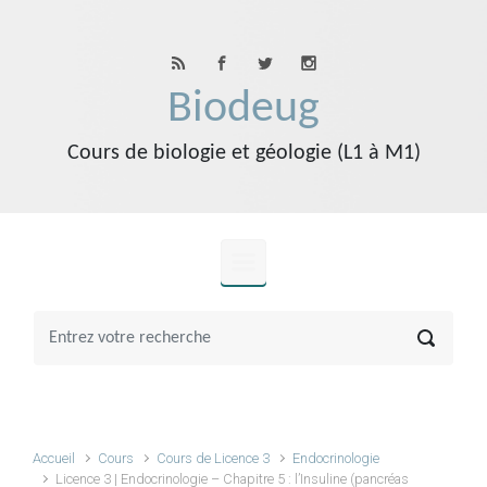
Skip to main content
Biodeug
Cours de biologie et géologie (L1 à M1)
Accueil
Cours
Cours de Licence 3
Endocrinologie
Licence 3 | Endocrinologie – Chapitre 5 : l’Insuline (pancréas