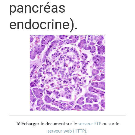
pancréas
endocrine).
Télécharger le document sur le
serveur FTP
ou sur le
serveur web (HTTP).