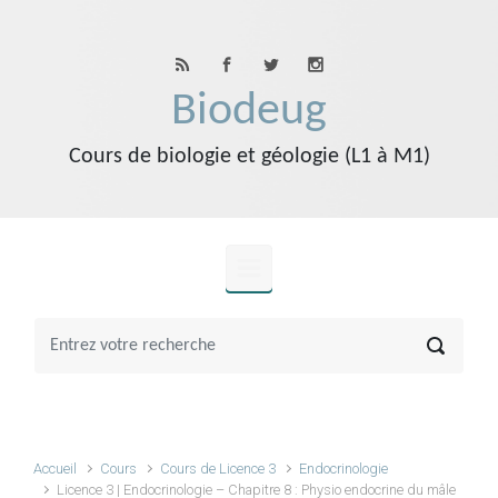
Skip to main content
Biodeug
Cours de biologie et géologie (L1 à M1)
Accueil
Cours
Cours de Licence 3
Endocrinologie
Licence 3 | Endocrinologie – Chapitre 8 : Physio endocrine du mâle