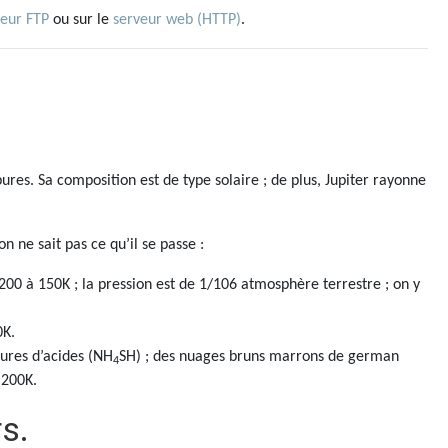
veur FTP
ou sur le
serveur web (HTTP)
.
ures. Sa composition est de type solaire ; de plus, Jupiter rayonne
 ne sait pas ce qu’il se passe :
200 à 150K ; la pression est de 1/106 atmosphère terrestre ; on y
0K.
fures d’acides (NH
SH) ; des nuages bruns marrons de german
4
 200K.
s.