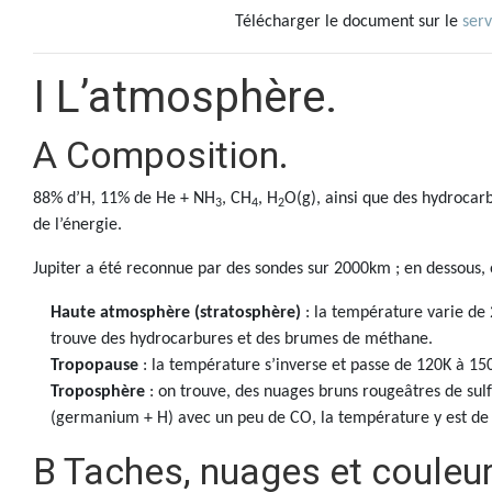
Télécharger le document sur le
ser
I L’atmosphère.
A Composition.
88% d’H, 11% de He + NH
, CH
, H
O(g), ainsi que des hydrocarb
3
4
2
de l’énergie.
Jupiter a été reconnue par des sondes sur 2000km ; en dessous, on
Haute atmosphère (stratosphère)
: la température varie de 
trouve des hydrocarbures et des brumes de méthane.
Tropopause
: la température s’inverse et passe de 120K à 15
Troposphère
: on trouve, des nuages bruns rougeâtres de sul
(germanium + H) avec un peu de CO, la température y est de
B Taches, nuages et couleur