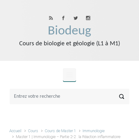
Skip to main content
Biodeug
Cours de biologie et géologie (L1 à M1)
Accueil
Cours
Cours de Master 1
Immunologie
Master 1 | Immunologie – Partie 2-2 : la Réaction inflammatoire