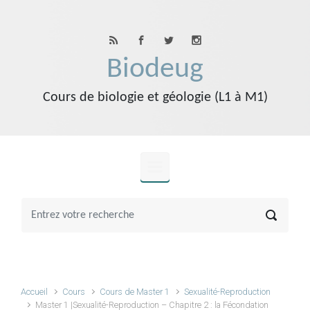
Skip to main content
Biodeug
Cours de biologie et géologie (L1 à M1)
Accueil
Cours
Cours de Master 1
Sexualité-Reproduction
Master 1 |Sexualité-Reproduction – Chapitre 2 : la Fécondation