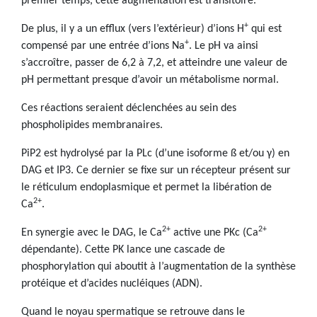
premier temps, cette augmentation est transitoire.
+
De plus, il y a un efflux (vers l’extérieur) d’ions H
qui est
+
compensé par une entrée d’ions Na
. Le pH va ainsi
s’accroître, passer de 6,2 à 7,2, et atteindre une valeur de
pH permettant presque d’avoir un métabolisme normal.
Ces réactions seraient déclenchées au sein des
phospholipides membranaires.
PiP2 est hydrolysé par la PLc (d’une isoforme ß et/ou γ) en
DAG et IP3. Ce dernier se fixe sur un récepteur présent sur
le réticulum endoplasmique et permet la libération de
2+
Ca
.
2+
2+
En synergie avec le DAG, le Ca
active une PKc (Ca
dépendante). Cette PK lance une cascade de
phosphorylation qui aboutit à l’augmentation de la synthèse
protéique et d’acides nucléiques (ADN).
Quand le noyau spermatique se retrouve dans le