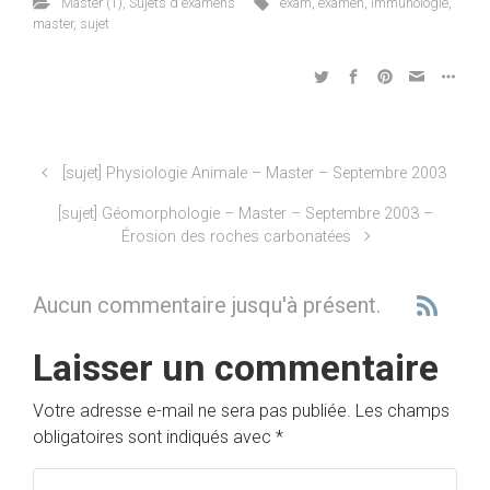
Master (1)
,
Sujets d'examens
exam
,
examen
,
immunologie
,
master
,
sujet
[sujet] Physiologie Animale – Master – Septembre 2003
[sujet] Géomorphologie – Master – Septembre 2003 –
Érosion des roches carbonatées
Aucun commentaire jusqu'à présent.
Laisser un commentaire
Votre adresse e-mail ne sera pas publiée.
Les champs
obligatoires sont indiqués avec
*