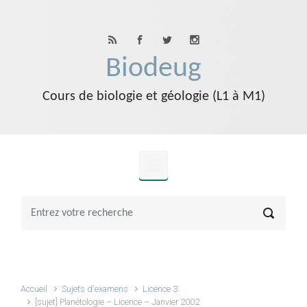
Skip to main content
Biodeug
Cours de biologie et géologie (L1 à M1)
Accueil
Sujets d'examens
Licence 3
[sujet] Planétologie – Licence – Janvier 2002