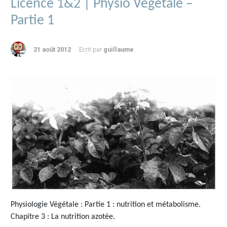
Licence 1&2 | Physio Végétale –
Partie 1
21 août 2012
Ecrit par
guillaume
Physiologie Végétale : Partie 1 : nutrition et métabolisme.
Chapitre 3 : La nutrition azotée.