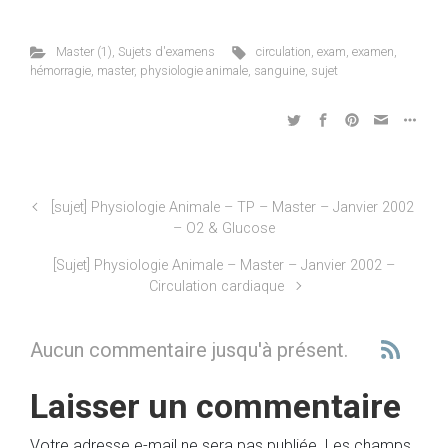
Master (1)
,
Sujets d'examens
circulation
,
exam
,
examen
,
hémorragie
,
master
,
physiologie animale
,
sanguine
,
sujet
[sujet] Physiologie Animale – TP – Master – Janvier 2002
– O2 & Glucose
[Sujet] Physiologie Animale – Master – Janvier 2002 –
Circulation cardiaque
Aucun commentaire jusqu'à présent.
Laisser un commentaire
Votre adresse e-mail ne sera pas publiée.
Les champs