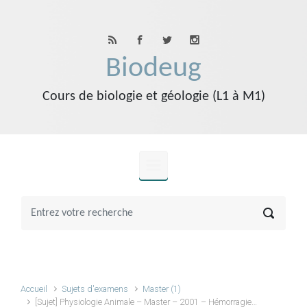
Skip to main content
Biodeug
Cours de biologie et géologie (L1 à M1)
Accueil
Sujets d'examens
Master (1)
[Sujet] Physiologie Animale – Master – 2001 – Hémorragie…